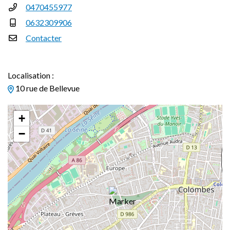
0470455977
0632309906
Contacter
Localisation :
10 rue de Bellevue
+
−