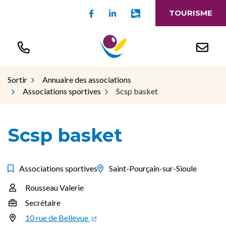
Gestion des traceurs
Aller
Lien vers le compte Facebook
Lien vers le compte Linked
Lien vers l'appli Intr
TOURISME
au
contenu
Sortir
Annuaire des associations
Associations sportives
Scsp basket
Scsp basket
Associations sportives
Saint-Pourçain-sur-Sioule
Rousseau Valerie
Infos utiles
Secrétaire
10 rue de Bellevue