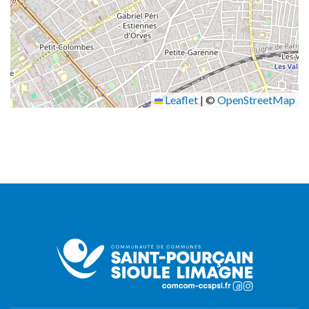
Leaflet
|
©
OpenStreetMap