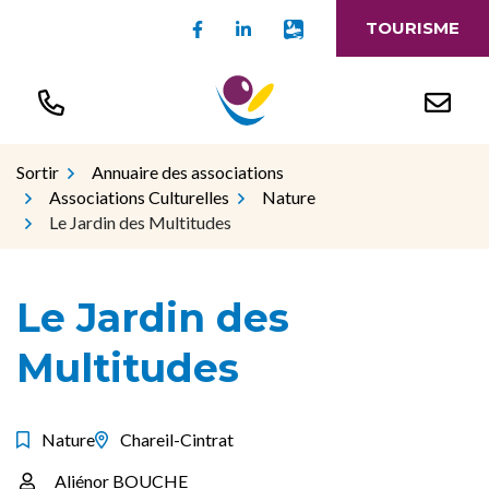
Gestion des traceurs
Aller
Lien vers le compte Facebook
Lien vers le compte Linked
Lien vers l'appli Intr
TOURISME
au
contenu
Sortir
Annuaire des associations
Associations Culturelles
Nature
Le Jardin des Multitudes
Le Jardin des
Multitudes
Nature
Chareil-Cintrat
Aliénor BOUCHE
Infos utiles