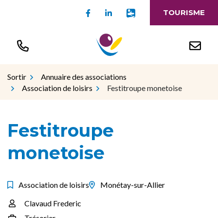
Gestion des traceurs
Aller
Lien vers le compte Facebook
Lien vers le compte Linked
Lien vers l'appli Intr
TOURISME
au
contenu
Sortir
Annuaire des associations
Association de loisirs
Festitroupe monetoise
Festitroupe
monetoise
Association de loisirs
Monétay-sur-Allier
Clavaud Frederic
Infos utiles
Trésorier