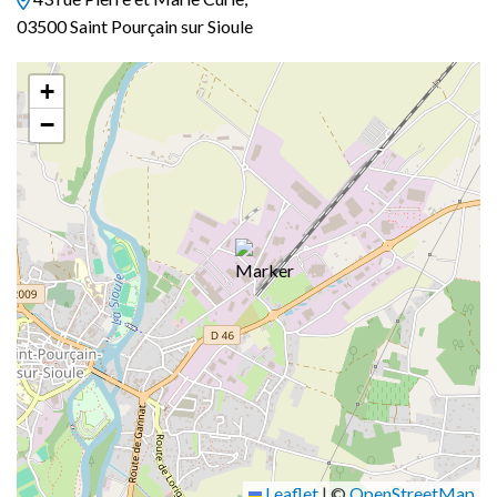
03500 Saint Pourçain sur Sioule
+
−
Leaflet
|
©
OpenStreetMap