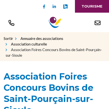
Gestion des traceurs
Aller
Lien vers le compte Facebook
Lien vers le compte Linked
Lien vers l'appli Intr
TOURISME
au
contenu
Sortir
Annuaire des associations
Association culturelle
Association Foires Concours Bovins de Saint-Pourçain-
sur-Sioule
Association Foires
Concours Bovins de
Saint-Pourçain-sur-