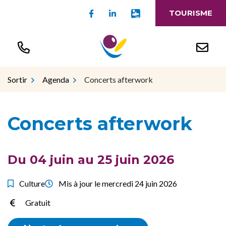
Gestion des traceurs
Aller
Lien vers le compte Facebook
Lien vers le compte Linked
Lien vers l'appli Intr
TOURISME
au
contenu
Sortir
Agenda
Concerts afterwork
Concerts afterwork
Du
04
juin
au
25
juin
2026
Culture
Mis à jour le
mercredi 24 juin 2026
Gratuit
Infos utiles