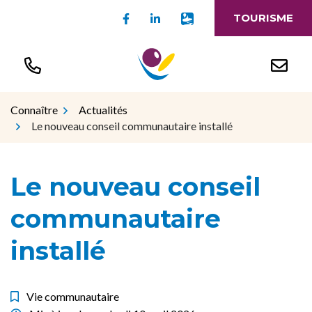
Gestion des traceurs
Aller
Lien vers le compte Facebook
Lien vers le compte Linked
Lien vers l'appli Intr
TOURISME
au
contenu
Connaître
Actualités
Le nouveau conseil communautaire installé
Le nouveau conseil
communautaire
installé
Vie communautaire